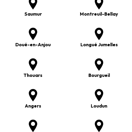
Saumur
Montreuil-Bellay
Doué-en-Anjou
Longué Jumelles
Thouars
Bourgueil
Angers
Loudun