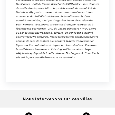
Des Plantes - ZAC du Champ Blanchard 49400 Distre . Vous disposez
de droits d’accès, de rectification, d’effacement, de portabilité, de
limitation, d’opposition, de retrait de votre consentement à tout
moment et du droit d’introduire une réclamation auprès d’une
autorité de contrôle, ainsi que d’organiser le sort de vos données
post-mortem. Vous pouvez exercer ces droits par voie postale à
l'adresse Rue Des Plantes - ZAC du Champ Blanchard 49400 Distre
ou par courrier électronique à l'adresse . Un justificatif d'identité
pourra vous être demandé. Nous conservons vos données pendant la
période de prise de contact puis pendant la durée de prescription
légale aux fins probatoires et de gestion des contentieux. Vous avez
le droit de vous inscrire sur la liste d'opposition au démarchage
téléphonique, disponible à cette adresse:
Bloctel.gouv.fr
. Consultez le
site cnil.fr pour plus d’informations sur vos droits.
Nous intervenons sur ces villes