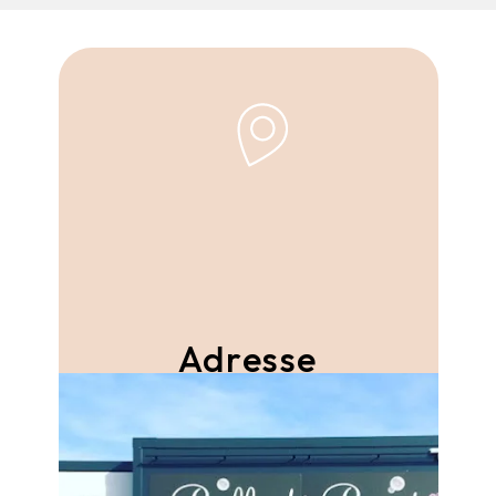
Adresse
Rue Des Plantes - ZAC du Champ Blanchard
49400 Distre