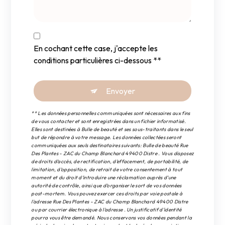
En cochant cette case, j'accepte les
conditions particulières ci-dessous **
Envoyer
** Les données personnelles communiquées sont nécessaires aux fins
de vous contacter et sont enregistrées dans un fichier informatisé.
Elles sont destinées à Bulle de beauté et ses sous-traitants dans le seul
but de répondre à votre message. Les données collectées seront
communiquées aux seuls destinataires suivants: Bulle de beauté Rue
Des Plantes - ZAC du Champ Blanchard 49400 Distre . Vous disposez
de droits d’accès, de rectification, d’effacement, de portabilité, de
limitation, d’opposition, de retrait de votre consentement à tout
moment et du droit d’introduire une réclamation auprès d’une
autorité de contrôle, ainsi que d’organiser le sort de vos données
post-mortem. Vous pouvez exercer ces droits par voie postale à
l'adresse Rue Des Plantes - ZAC du Champ Blanchard 49400 Distre
ou par courrier électronique à l'adresse . Un justificatif d'identité
pourra vous être demandé. Nous conservons vos données pendant la