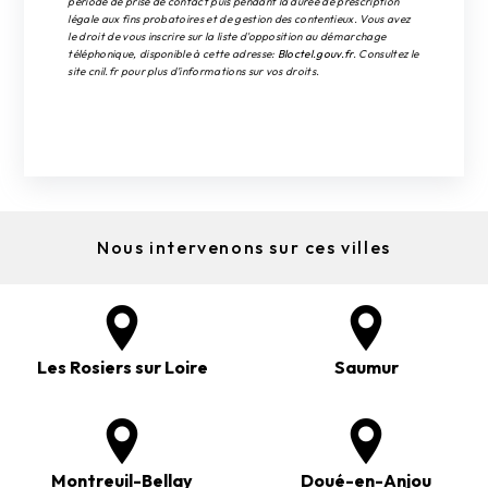
période de prise de contact puis pendant la durée de prescription
légale aux fins probatoires et de gestion des contentieux. Vous avez
le droit de vous inscrire sur la liste d'opposition au démarchage
téléphonique, disponible à cette adresse:
Bloctel.gouv.fr
. Consultez le
site cnil.fr pour plus d’informations sur vos droits.
Nous intervenons sur ces villes
Les Rosiers sur Loire
Saumur
Montreuil-Bellay
Doué-en-Anjou